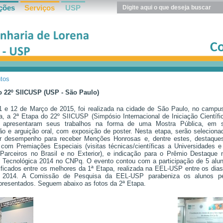
ções
Serviços
USP
Co
tos
STÁ AQUI
o 22º SIICUSP (USP - São Paulo)
1 e 12 de Março de 2015, foi realizada na cidade de São Paulo, no campu
ia, a 2ª Etapa do 22º SIICUSP (Simpósio Internacional de Iniciação Científ
 apresentaram seus trabalhos na forma de uma Mostra Pública, em 
ão e arguição oral, com exposição de poster. Nesta etapa, serão selecion
 desempenho para receber Menções Honrosas e, dentre estes, destaque
 com Premiações Especiais (visitas técnicas/científicas a Universidades e
Parceiros no Brasil e no Exterior), e indicação para o Prêmio Destaque n
 e Tecnológica 2014 no CNPq. O evento contou com a participação de 5 alu
ificados entre os melhores da 1ª Etapa, realizada na EEL-USP entre os dia
 2014. A Comissão de Pesquisa da EEL-USP parabeniza os alunos pe
apresentados. Seguem abaixo as fotos da 2ª Etapa.