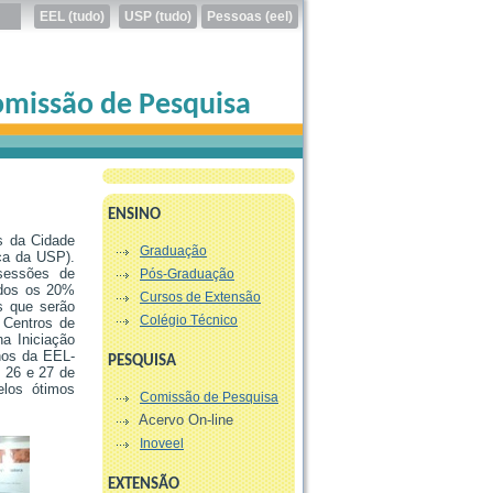
missão de Pesquisa
ENSINO
s da Cidade
Graduação
ica da USP).
sessões de
Pós-Graduação
ados os 20%
Cursos de Extensão
s que serão
Colégio Técnico
 Centros de
a Iniciação
nos da EEL-
PESQUISA
s 26 e 27 de
los ótimos
Comissão de Pesquisa
Acervo On-line
Inoveel
EXTENSÃO