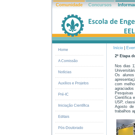
Comunidade
Concursos
Informa
Início
|
Even
VOCÊ E
Home
2ª Etapa d
A Comissão
Nos dias 1
Universitár
Notícias
Os alunos
apresentaç
Auxílios e Projetos
com melhor
agraciados
Pesquisas 
Pré-IC
Científica
USP, class
Iniciação Científica
Agosto de
trabalhos 
Editais
Pós-Doutorado